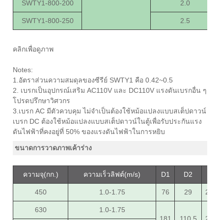
SWTY1-800-200
2.0
SWTY1-800-250
2.5
คลิกเพื่อดูภาพ
Notes:
1.อัตราส่วนความสมดุลของซีรีย์ SWTY1 คือ 0.42~0.5
2. เบรกเป็นอุปกรณ์เสริม AC110V และ DC110V แรงดันเบรกอื่น ๆ
โปรดปรึกษาวิศวกร
3.เบรก AC มีตัวควบคุม ไม่จำเป็นต้องใช้หม้อแปลงแบบสเต็ปดาวน์
เบรก DC ต้องใช้หม้อแปลงแบบสเต็ปดาวน์ในตู้เพื่อรับประกันแรง
ดันไฟฟ้าที่คงอยู่ที่ 50% ของแรงดันไฟฟ้าในการหยิบ
ขนาดการวาดภาพเค้าร่าง
ความจุ(กก.)
ความเร็วลิฟต์(m/s)
D1
D2
D3
450
1.0-1.75
76
29
217
630
1.0-1.75
181
110.5
291