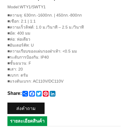
Model:WTY1/SWTY1
■
ความจุ: 630กก.-1600กก. | 450กก.-800กก
■
เชือก: 2:1 | 1:1
■
ความเร็วลิฟต์: 1.0 ม./วินาที – 2.5 ม./วินาที
■
มัด: 400 มม
■
ห่อ: ห่อเดียว
■
อันเดอร์คัท: U
■
ความเรียบของแผ่นรองฝ่าเท้า: <0.5 มม
■
ระดับการป้องกัน: IP40
■
ชั้นฉนวน: F
■
เสา: 20
■
เบรก: ดรัม
■
แรงดันเบรก: AC110V/DC110V
Share
Facebook
Twitter
Pinterest
LinkedIn
Share:
ส่งคำถาม
รายละเอียดสินค้า