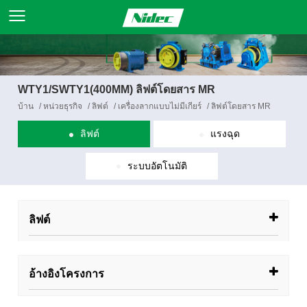
WTY1/SWTY1(400MM) ลิฟต์โดยสาร MR
บ้าน
/
หน่วยธุรกิจ
/
ลิฟต์
/
เครื่องลากแบบไม่มีเกียร์
/
ลิฟต์โดยสาร MR
ลิฟต์
แรงฉุด
ระบบอัตโนมัติ
ลิฟต์
อ้างอิงโครงการ