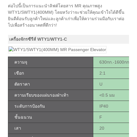
ต่อไปนี้เป็นการแนะนำลิฟต์โดยสาร MR คุณภาพสูง
WTY1/SWTY1(400MM) โดยหวังว่าจะช่วยให้คุณเข้าใจได้ดีขึ้น
ยินดีต้อนรับลูกค้าใหม่และลูกค้าเก่าเพื่อให้ความร่วมมือกับเราต่อ
ไปเพื่อสร้างอนาคตที่ดีกว่า!
เครื่องจักรซีรีส์ WTY1/WTY1-C
ความจุ
630กก.-1600กก
เชือก
2:1
ตัดราคา
U
ความเรียบของแผ่นรองฝ่าเท้า
<0.5 มม
ระดับการป้องกัน
IP40
ชั้นฉนวน
F
เสา
20