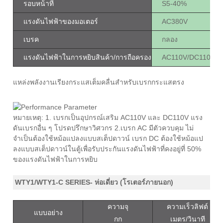
รอบหน้าที่
S5-40%
แรงดันไฟฟ้าของมอเตอร์
AC380V
เบรค
กลอง
แรงดันไฟฟ้าในการหยิบสินค้า/การถือครอง
AC110V/DC110V
แหล่งพลังงานเรียงกระแสเต็มคลื่นสำหรับเบรกกระแสตรง
หมายเหตุ: 1. เบรกเป็นอุปกรณ์เสริม AC110V และ DC110V แรง
ดันเบรกอื่น ๆ โปรดปรึกษาวิศวกร 2.เบรก AC มีตัวควบคุม ไม่
จำเป็นต้องใช้หม้อแปลงแบบสเต็ปดาวน์ เบรก DC ต้องใช้หม้อแป
ลงแบบสเต็ปดาวน์ในตู้เพื่อรับประกันแรงดันไฟฟ้าที่คงอยู่ที่ 50%
ของแรงดันไฟฟ้าในการหยิบ
WTY1/WTY1-C SERIES- ห่อเดี่ยว (โรเตอร์ภายนอก)
ความจุ
ความเร็วลิฟต์
แบบอย่าง
กก
เมตร/วินาที