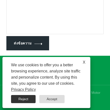
ส่งข้อความ
X
We use cookies to offer you a better
browsing experience, analyze site traffic
and personalize content. By using this
site, you agree to our use of cookies.
Privacy Policy
ลิขสิทธิ์ © 2024 Kinetek DeSheng (Shunde, Foshan) Motor
Co., Ltd. สงวนลิขสิทธิ์
Reject
Accept
RSS
|
XML
|
Privacy Policy
|