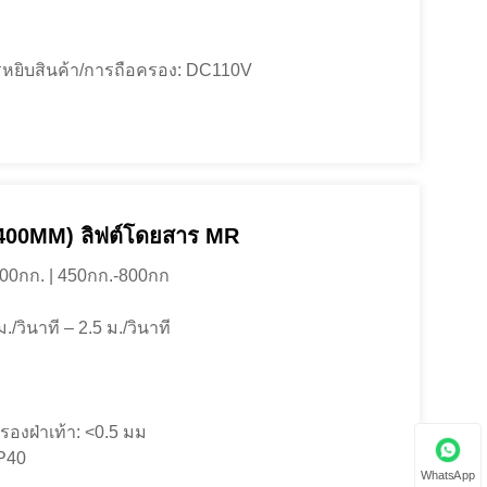
หยิบสินค้า/การถือครอง: DC110V
00MM) ลิฟต์โดยสาร MR
600กก. | 450กก.-800กก
./วินาที – 2.5 ม./วินาที
องฝ่าเท้า: <0.5 มม
IP40
WhatsApp