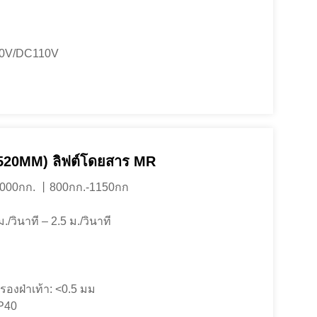
10V/DC110V
20MM) ลิฟต์โดยสาร MR
-2000กก. 丨800กก.-1150กก
./วินาที – 2.5 ม./วินาที
องฝ่าเท้า: <0.5 มม
IP40