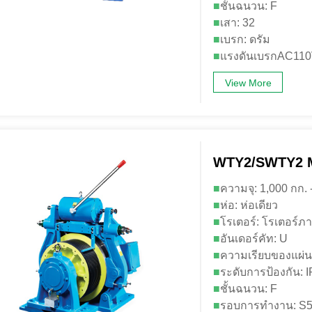
■
ชั้นฉนวน: F
■
เสา: 32
■
เบรก: ดรัม
■
แรงดันเบรกAC11
View More
WTY2/SWTY2 M
■
ความจุ: 1,000 กก. 
■
ห่อ: ห่อเดียว
■
โรเตอร์: โรเตอร์ภ
■
อันเดอร์คัท: U
■
ความเรียบของแผ่น
■
ระดับการป้องกัน: 
■
ชั้นฉนวน: F
■
รอบการทำงาน: S