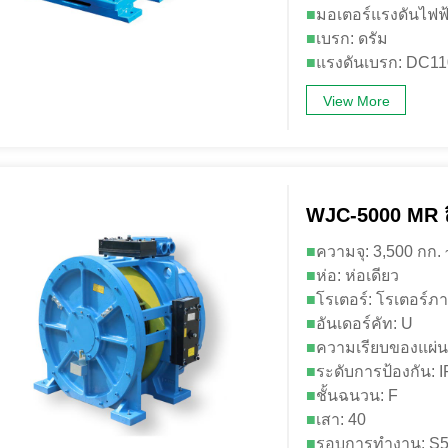
■
มอเตอร์แรงดันไฟฟ
■
เบรก: ดรัม
■
แรงดันเบรก: DC1
View More
WJC-5000 MR ลิ
■
ความจุ: 3,500 กก.
■
ห่อ: ห่อเดียว
■
โรเตอร์: โรเตอร์
■
อันเดอร์คัท: U
■
ความเรียบของแผ่น
■
ระดับการป้องกัน: 
■
ชั้นฉนวน: F
■
เสา: 40
■
รอบการทำงาน: S5