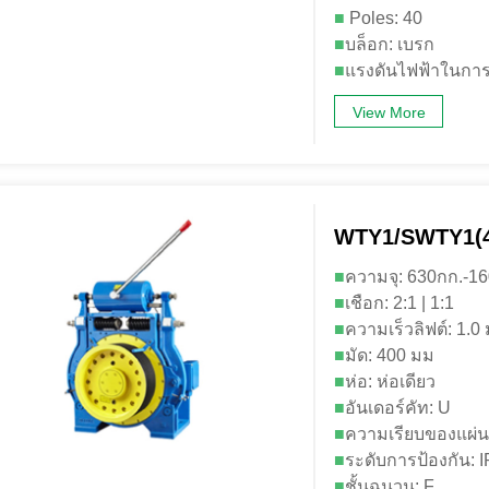
■
Poles: 40
■
บล็อก: เบรก
■
แรงดันไฟฟ้าในการ
View More
WTY1/SWTY1(4
■
ความจุ: 630กก.-1
■
เชือก: 2:1 | 1:1
■
ความเร็วลิฟต์: 1.0 ม
■
มัด: 400 มม
■
ห่อ: ห่อเดียว
■
อันเดอร์คัท: U
■
ความเรียบของแผ่นร
■
ระดับการป้องกัน: 
■
ชั้นฉนวน: F