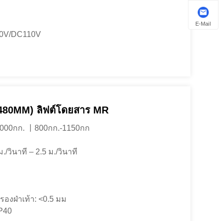
E-Mail
10V/DC110V
80MM) ลิฟต์โดยสาร MR
-2000กก. 丨800กก.-1150กก
./วินาที – 2.5 ม./วินาที
องฝ่าเท้า: <0.5 มม
IP40