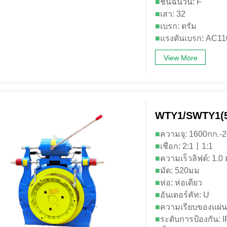
■
ชั้นฉนวน: F
■
เสา: 32
■
เบรก: ดรัม
■
แรงดันเบรก: AC1
View More
WTY1/SWTY1(5
■
ความจุ: 1600กก.
■
เชือก: 2:1丨1:1
■
ความเร็วลิฟต์: 1.0 ม
■
มัด: 520มม
■
ห่อ: ห่อเดียว
■
อันเดอร์คัท: U
■
ความเรียบของแผ่นร
■
ระดับการป้องกัน: 