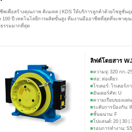
ชีพเพื่อสร้างคุณภาพ คิเนเทค | KDS ให้บริการลูกค้าด้วยโซลูชั
 100 ปี เทคโนโลยีการผลิตขั้นสูง ทีมงานมืออาชีพที่สุดที่จะพาคุ
ธรรมมากที่สุด
ลิฟต์โดยสาร W
■
ความจุ: 320 กก.-2
■
ห่อ: ห่อเดียว
■
โรเตอร์: โรเตอร์
■
อันเดอร์คัท: U
■
ความเรียบของแผ่น
■
ระดับการป้องกัน: 
■
ชั้นฉนวน: F
■
โปแลนด์: 20 | 30 |
■
รอบการทำงาน: S