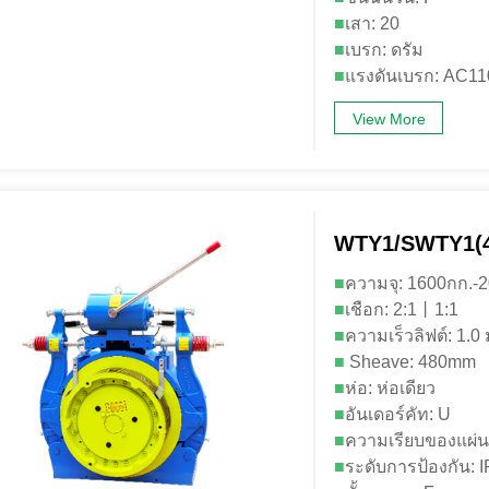
■
เสา: 20
■
เบรก: ดรัม
■
แรงดันเบรก: AC1
View More
WTY1/SWTY1(4
■
ความจุ: 1600กก.
■
เชือก: 2:1丨1:1
■
ความเร็วลิฟต์: 1.0 ม
■
Sheave: 480mm
■
ห่อ: ห่อเดียว
■
อันเดอร์คัท: U
■
ความเรียบของแผ่นร
■
ระดับการป้องกัน: 