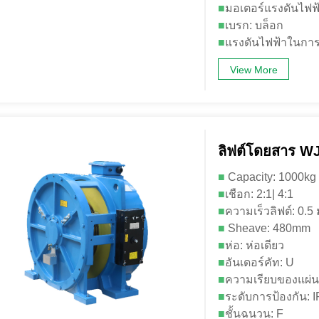
■
มอเตอร์แรงดันไฟฟ
■
เบรก: บล็อก
■
แรงดันไฟฟ้าในการ
View More
ลิฟต์โดยสาร W
■
Capacity: 1000kg
■
เชือก: 2:1| 4:1
■
ความเร็วลิฟต์: 0.5 ม
■
Sheave: 480mm
■
ห่อ: ห่อเดียว
■
อันเดอร์คัท: U
■
ความเรียบของแผ่นร
■
ระดับการป้องกัน: 
■
ชั้นฉนวน: F