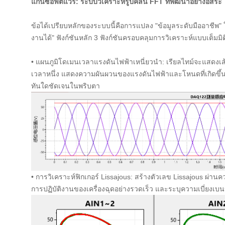
แกนซอฟต์แวร์: ระบบวิเคราะห์รูปคลื่น FFT ที่พัฒนาอย่างอิสระ
ข้อได้เปรียบหลักของระบบนี้คือการแปลง "ข้อมูลระดับมืออาชีพ" ใ
งานได้" ฟังก์ชันหลัก 3 ฟังก์ชันครอบคลุมการวิเคราะห์แบบเต็ม
• แผนภูมิโดเมนเวลาแรงดันไฟฟ้าเหนี่ยวนำ: เรียลไทม์จะแสดง
เวลาหนึ่ง แสดงความผันผวนของแรงดันไฟฟ้าและโหนดที่เกิดขึ้น
ทันใดชัดเจนในพริบตา
• การวิเคราะห์ฟิกเกอร์ Lissajous: สร้างตัวเลข Lissajous ผ่
การปฏิบัติงานของเครื่องฉุดอย่างรวดเร็ว และระบุความเบี่ยงเบนข