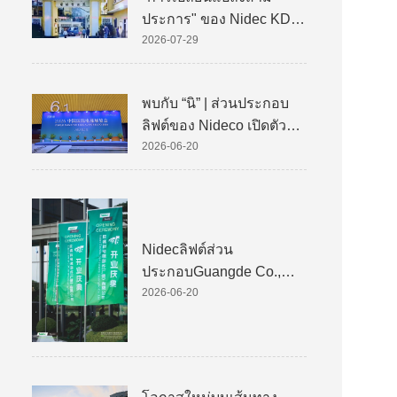
ประการ" ของ Nidec KDS
(Kinetek De Sheng)
2026-07-29
พบกับ “นิ” | ส่วนประกอบ
ลิฟต์ของ Nideco เปิดตัว
ครั้งแรกในงานนิทรรศการ
2026-06-20
ลิฟต์นานาชาติแห่งประเทศ
จีนปี 2026
Nidecลิฟต์ส่วน
ประกอบGuangde Co.,
Ltd. เปิดตัวอย่างยิ่งใหญ่
2026-06-20
เสริมศักยภาพการอัพเกรด
การผลิตอัจฉริยะระดับโลก
สำหรับส่วนประกอบหลัก
ของลิฟต์