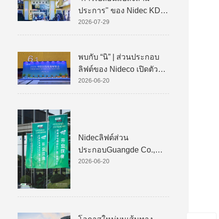
ประการ" ของ Nidec KDS
(Kinetek De Sheng)
2026-07-29
พบกับ “นิ” | ส่วนประกอบ
ลิฟต์ของ Nideco เปิดตัว
ครั้งแรกในงานนิทรรศการ
2026-06-20
ลิฟต์นานาชาติแห่งประเทศ
จีนปี 2026
Nidecลิฟต์ส่วน
ประกอบGuangde Co.,
Ltd. เปิดตัวอย่างยิ่งใหญ่
2026-06-20
เสริมศักยภาพการอัพเกรด
การผลิตอัจฉริยะระดับโลก
สำหรับส่วนประกอบหลัก
ของลิฟต์