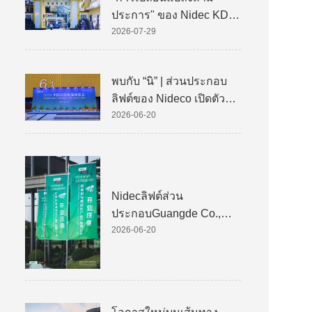
ประการ" ของ Nidec KDS
(Kinetek De Sheng)
2026-07-29
พบกับ “นิ” | ส่วนประกอบ
ลิฟต์ของ Nideco เปิดตัว
ครั้งแรกในงานนิทรรศการ
2026-06-20
ลิฟต์นานาชาติแห่งประเทศ
จีนปี 2026
Nidecลิฟต์ส่วน
ประกอบGuangde Co.,
Ltd. เปิดตัวอย่างยิ่งใหญ่
2026-06-20
เสริมศักยภาพการอัพเกรด
การผลิตอัจฉริยะระดับโลก
สำหรับส่วนประกอบหลัก
ของลิฟต์