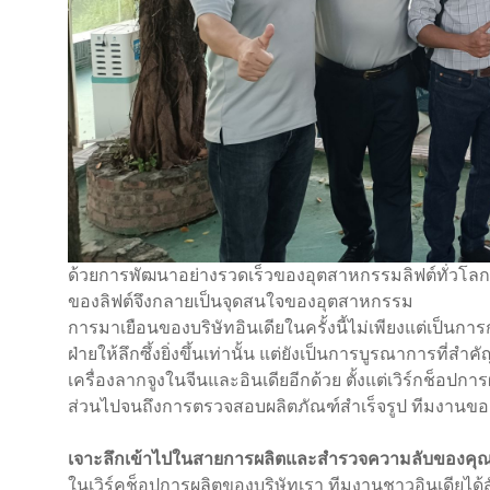
ด้วยการพัฒนาอย่างรวดเร็วของอุตสาหกรรมลิฟต์ทั่วโลก ก
ของลิฟต์จึงกลายเป็นจุดสนใจของอุตสาหกรรม
การมาเยือนของบริษัทอินเดียในครั้งนี้ไม่เพียงแต่เป็นก
ฝ่ายให้ลึกซึ้งยิ่งขึ้นเท่านั้น แต่ยังเป็นการบูรณากา
เครื่องลากจูงในจีนและอินเดียอีกด้วย ตั้งแต่เวิร์กช็อปก
ส่วนไปจนถึงการตรวจสอบผลิตภัณฑ์สำเร็จรูป ทีมงานขอ
เจาะลึกเข้าไปในสายการผลิตและสำรวจความลับของคุ
ในเวิร์คช็อปการผลิตของบริษัทเรา ทีมงานชาวอินเดียได